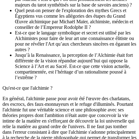
majeurs du tarot synthétisés sur la base de savoirs anciens) ?
Quel peut-on penser de l'exploration des mythes Grecs et
Égyptiens vus comme les allégories des étapes du Grand
Œuvre alchimique par Michaël Maïer, alchimiste, médecin et
conseiller de l’Empereur Rodolphe II ?
Est-ce que le langage symbolique et secret est utilisé par les
Alchimistes pour faire de leur art une connaissance élitiste ou
pour ne révéler l'Art qu’aux chercheurs sincères en égarant les
autres ?
Jusqu’à la Renaissance, la perception de l’Alchimie était fort
différente de la vision répandue aujourd’hui qui oppose la
Science à l’Art et au Sacré. Est-ce que cette vision actuelle,
compartimentée, est l’héritage d’un rationalisme poussé à
l’extrême ?
Qu'est-ce que l'alchimie ?
En général, l'alchimie passe pour avoir été l'œuvre des charlatans,
des escrocs, des faux-monnayeurs et le refuge d'illuminés. Pourtant
l'alchimie fut une véritable science et une philosophie avec ses
théories propres dont l'ambition n'était autre que concevoir la vie
intime de la matière en s'efforçant de découvrir la loi universelle qui
relie la matière au grand ordre de l'univers. Il ne faut pas tomber
dans l'erreur consistant à dire que l'alchimie s'adonne principalement
à la recherche de la pierre philosophale qui permet de transformer les