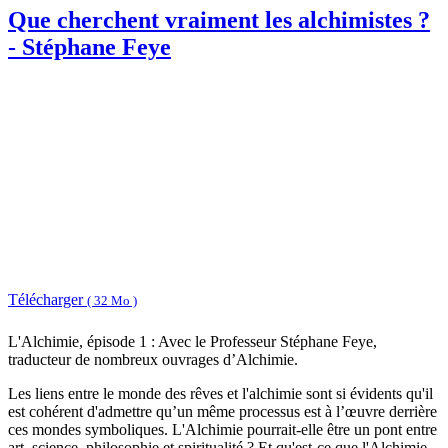
Que cherchent vraiment les alchimistes ?
- Stéphane Feye
Télécharger
( 32 Mo )
L'Alchimie, épisode 1 : Avec le Professeur Stéphane Feye,
traducteur de nombreux ouvrages d’Alchimie.
Les liens entre le monde des rêves et l'alchimie sont si évidents qu'il
est cohérent d'admettre qu’un même processus est à l’œuvre derrière
ces mondes symboliques. L'Alchimie pourrait-elle être un pont entre
art, science, philosophie et spiritualité ? Et qu'est-ce que l'Alchimie