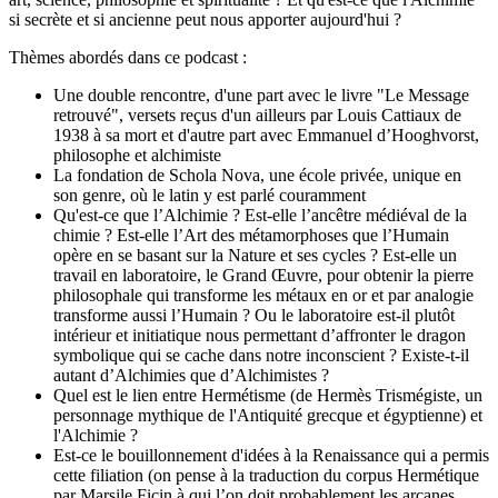
si secrète et si ancienne peut nous apporter aujourd'hui ?
Thèmes abordés dans ce podcast :
Une double rencontre, d'une part avec le livre "Le Message
retrouvé", versets reçus d'un ailleurs par Louis Cattiaux de
1938 à sa mort et d'autre part avec Emmanuel d’Hooghvorst,
philosophe et alchimiste
La fondation de Schola Nova, une école privée, unique en
son genre, où le latin y est parlé couramment
Qu'est-ce que l’Alchimie ? Est-elle l’ancêtre médiéval de la
chimie ? Est-elle l’Art des métamorphoses que l’Humain
opère en se basant sur la Nature et ses cycles ? Est-elle un
travail en laboratoire, le Grand Œuvre, pour obtenir la pierre
philosophale qui transforme les métaux en or et par analogie
transforme aussi l’Humain ? Ou le laboratoire est-il plutôt
intérieur et initiatique nous permettant d’affronter le dragon
symbolique qui se cache dans notre inconscient ? Existe-t-il
autant d’Alchimies que d’Alchimistes ?
Quel est le lien entre Hermétisme (de Hermès Trismégiste, un
personnage mythique de l'Antiquité grecque et égyptienne) et
l'Alchimie ?
Est-ce le bouillonnement d'idées à la Renaissance qui a permis
cette filiation (on pense à la traduction du corpus Hermétique
par Marsile Ficin à qui l’on doit probablement les arcanes