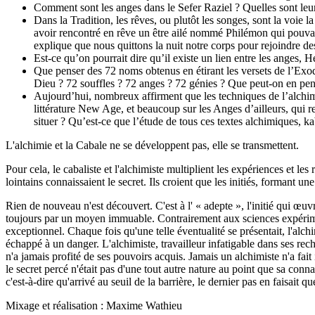
Comment sont les anges dans le Sefer Raziel ? Quelles sont leurs
Dans la Tradition, les rêves, ou plutôt les songes, sont la voie 
avoir rencontré en rêve un être ailé nommé Philémon qui pouvait 
explique que nous quittons la nuit notre corps pour rejoindre de
Est-ce qu’on pourrait dire qu’il existe un lien entre les anges, 
Que penser des 72 noms obtenus en étirant les versets de l’Exode
Dieu ? 72 souffles ? 72 anges ? 72 génies ? Que peut-on en pen
Aujourd’hui, nombreux affirment que les techniques de l’alchimi
littérature New Age, et beaucoup sur les Anges d’ailleurs, qui r
situer ? Qu’est-ce que l’étude de tous ces textes alchimiques, k
L'alchimie et la Cabale ne se développent pas, elle se transmettent.
Pour cela, le cabaliste et l'alchimiste multiplient les expériences et les
lointains connaissaient le secret. Ils croient que les initiés, formant u
Rien de nouveau n'est découvert. C'est à l' « adepte », l'initié qui œuv
toujours par un moyen immuable. Contrairement aux sciences expériment
exceptionnel. Chaque fois qu'une telle éventualité se présentait, l'alc
échappé à un danger. L'alchimiste, travailleur infatigable dans ses rec
n'a jamais profité de ses pouvoirs acquis. Jamais un alchimiste n'a fa
le secret percé n'était pas d'une tout autre nature au point que sa conn
c'est-à-dire qu'arrivé au seuil de la barrière, le dernier pas en faisai
Mixage et réalisation : Maxime Wathieu