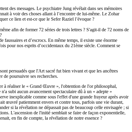
smettent des messages. Le psychiatre Jung révélait dans ses mémoires
onnait à voir des choses allant à l’encontre de lui-même. Le Zohar
uer ce lien et est-ce que le Sefer Raziel l’évoque ?
ême afin de former 72 séries de trois lettres ? S'agit-il de 72 noms de
?
de faussaires et d’escrocs. En même temps, il existe une énorme
parfois pour nos esprits d’occidentaux du 21ème siècle. Comment se
s sont persuadés que l'Art sacré fut bien vivant et que les ancêtres
rcer de poursuivre ses recherches.
er à réaliser le « Grand Œuvre », l'obtention de l'or philosophal,
e n'a subi aucun avancement spectaculaire dû à un « adepte »
réserve inexplicable comme sous l'effet d'une grande frayeur après avoir
vait œuvré patiemment envers et contre tous, parfois une vie durant,
der si la révélation ne dépassait pas de beaucoup celle envisagée ; si
ions. L'ascension de l'initié semblait se faire de façon exponentielle,
tenait, en fin de compte, la révélation de notre essence ?