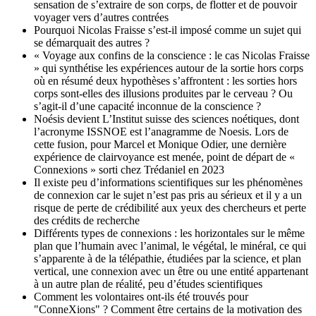
sensation de s’extraire de son corps, de flotter et de pouvoir
voyager vers d’autres contrées
Pourquoi Nicolas Fraisse s’est-il imposé comme un sujet qui
se démarquait des autres ?
« Voyage aux confins de la conscience : le cas Nicolas Fraisse
» qui synthétise les expériences autour de la sortie hors corps
où en résumé deux hypothèses s’affrontent : les sorties hors
corps sont-elles des illusions produites par le cerveau ? Ou
s’agit-il d’une capacité inconnue de la conscience ?
Noésis devient L’Institut suisse des sciences noétiques, dont
l’acronyme ISSNOE est l’anagramme de Noesis. Lors de
cette fusion, pour Marcel et Monique Odier, une dernière
expérience de clairvoyance est menée, point de départ de «
Connexions » sorti chez Trédaniel en 2023
Il existe peu d’informations scientifiques sur les phénomènes
de connexion car le sujet n’est pas pris au sérieux et il y a un
risque de perte de crédibilité aux yeux des chercheurs et perte
des crédits de recherche
Différents types de connexions : les horizontales sur le même
plan que l’humain avec l’animal, le végétal, le minéral, ce qui
s’apparente à de la télépathie, étudiées par la science, et plan
vertical, une connexion avec un être ou une entité appartenant
à un autre plan de réalité, peu d’études scientifiques
Comment les volontaires ont-ils été trouvés pour
"ConneXions" ? Comment être certains de la motivation des