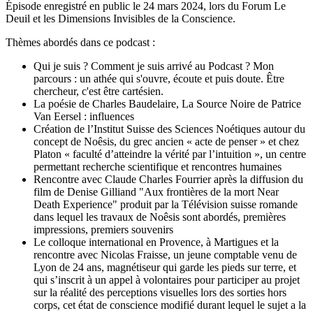
Épisode enregistré en public le 24 mars 2024, lors du Forum Le
Deuil et les Dimensions Invisibles de la Conscience.
Thèmes abordés dans ce podcast :
Qui je suis ? Comment je suis arrivé au Podcast ? Mon
parcours : un athée qui s'ouvre, écoute et puis doute. Être
chercheur, c'est être cartésien.
La poésie de Charles Baudelaire, La Source Noire de Patrice
Van Eersel : influences
Création de l’Institut Suisse des Sciences Noétiques autour du
concept de Noêsis, du grec ancien « acte de penser » et chez
Platon « faculté d’atteindre la vérité par l’intuition », un centre
permettant recherche scientifique et rencontres humaines
Rencontre avec Claude Charles Fourrier après la diffusion du
film de Denise Gilliand "Aux frontières de la mort Near
Death Experience" produit par la Télévision suisse romande
dans lequel les travaux de Noêsis sont abordés, premières
impressions, premiers souvenirs
Le colloque international en Provence, à Martigues et la
rencontre avec Nicolas Fraisse, un jeune comptable venu de
Lyon de 24 ans, magnétiseur qui garde les pieds sur terre, et
qui s’inscrit à un appel à volontaires pour participer au projet
sur la réalité des perceptions visuelles lors des sorties hors
corps, cet état de conscience modifié durant lequel le sujet a la