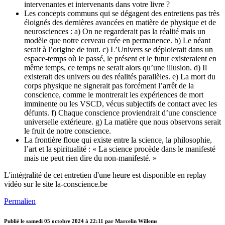
intervenantes et intervenants dans votre livre ?
Les concepts communs qui se dégagent des entretiens pas très
éloignés des dernières avancées en matière de physique et de
neurosciences : a) On ne regarderait pas la réalité mais un
modèle que notre cerveau crée en permanence. b) Le néant
serait à l’origine de tout. c) L’Univers se déploierait dans un
espace-temps où le passé, le présent et le futur existeraient en
même temps, ce temps ne serait alors qu’une illusion. d) Il
existerait des univers ou des réalités parallèles. e) La mort du
corps physique ne signerait pas forcément l’arrêt de la
conscience, comme le montrerait les expériences de mort
imminente ou les VSCD, vécus subjectifs de contact avec les
défunts. f) Chaque conscience proviendrait d’une conscience
universelle extérieure. g) La matière que nous observons serait
le fruit de notre conscience.
La frontière floue qui existe entre la science, la philosophie,
l’art et la spiritualité : « La science procède dans le manifesté
mais ne peut rien dire du non-manifesté. »
L'intégralité de cet entretien d'une heure est disponible en replay
vidéo sur le site la-conscience.be
Permalien
Publié le
samedi 05 octobre 2024 à 22:11
par Marcelin Willems