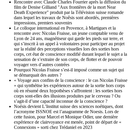
Rencontre avec Claude Charles Fourrier après la diffusion du
film de Denise Gilliand "Aux frontières de la mort Near
Death Experience" produit par la Télévision suisse romande
dans lequel les travaux de Noêsis sont abordés, premières
impressions, premiers souvenirs
Le colloque international en Provence, à Martigues et la
rencontre avec Nicolas Fraisse, un jeune comptable venu de
Lyon de 24 ans, magnétiseur qui garde les pieds sur terre, et
qui s’inscrit à un appel à volontaires pour participer au projet
sur la réalité des perceptions visuelles lors des sorties hors
corps, cet état de conscience modifié durant lequel le sujet a la
sensation de s’extraire de son corps, de flotter et de pouvoir
voyager vers d’autres contrées
Pourquoi Nicolas Fraisse s’est-il imposé comme un sujet qui
se démarquait des autres ?
« Voyage aux confins de la conscience : le cas Nicolas Fraisse
» qui synthétise les expériences autour de la sortie hors corps
où en résumé deux hypothèses s’affrontent : les sorties hors
corps sont-elles des illusions produites par le cerveau ? Ou
s’agit-il d’une capacité inconnue de la conscience ?
Noésis devient L’Institut suisse des sciences noétiques, dont
l’acronyme ISSNOE est l’anagramme de Noesis. Lors de
cette fusion, pour Marcel et Monique Odier, une dernière
expérience de clairvoyance est menée, point de départ de «
Connexions » sorti chez Trédaniel en 2023