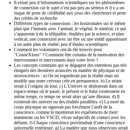
Il existe peu d’informations scientifiques sur les phénomènes
de connexion car le sujet n’est pas pris au sérieux et il y a un
risque de perte de crédibilité aux yeux des chercheurs et perte
des crédits de recherche
Différents types de connexions : les horizontales sur le même
plan que l’humain avec l’animal, le végétal, le minéral, ce qui
s’apparente à de la télépathie, étudiées par la science, et plan
vertical, une connexion avec un être ou une entité appartenant
à un autre plan de réalité, peu d’études scientifiques
Comment les volontaires ont-ils été trouvés pour
"ConneXions" ? Comment être certains de la motivation des
intervenantes et intervenants dans votre livre ?
Les concepts communs qui se dégagent des entretiens pas très
éloignés des dernières avancées en matière de physique et de
neurosciences : a) On ne regarderait pas la réalité mais un
modèle que notre cerveau crée en permanence. b) Le néant
serait à l’origine de tout. c) L’Univers se déploierait dans un
espace-temps où le passé, le présent et le futur existeraient en
même temps, ce temps ne serait alors qu’une illusion. d) Il
existerait des univers ou des réalités parallèles. e) La mort du
corps physique ne signerait pas forcément l’arrêt de la
conscience, comme le montrerait les expériences de mort
imminente ou les VSCD, vécus subjectifs de contact avec les
défunts. f) Chaque conscience proviendrait d’une conscience
universelle extérieure. g) La matière que nous observons serait