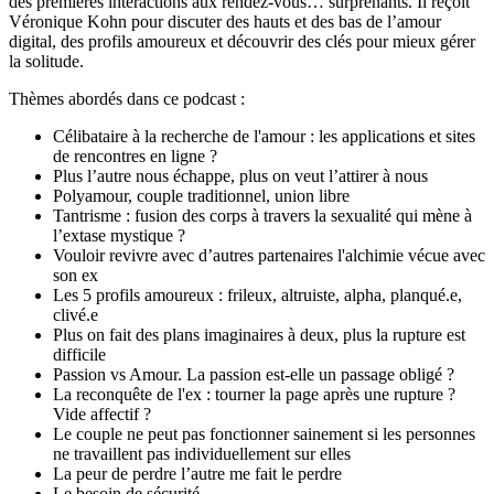
des premières interactions aux rendez-vous… surprenants. Il reçoit
Véronique Kohn pour discuter des hauts et des bas de l’amour
digital, des profils amoureux et découvrir des clés pour mieux gérer
la solitude.
Thèmes abordés dans ce podcast :
Célibataire à la recherche de l'amour : les applications et sites
de rencontres en ligne ?
Plus l’autre nous échappe, plus on veut l’attirer à nous
Polyamour, couple traditionnel, union libre
Tantrisme : fusion des corps à travers la sexualité qui mène à
l’extase mystique ?
Vouloir revivre avec d’autres partenaires l'alchimie vécue avec
son ex
Les 5 profils amoureux : frileux, altruiste, alpha, planqué.e,
clivé.e
Plus on fait des plans imaginaires à deux, plus la rupture est
difficile
Passion vs Amour. La passion est-elle un passage obligé ?
La reconquête de l'ex : tourner la page après une rupture ?
Vide affectif ?
Le couple ne peut pas fonctionner sainement si les personnes
ne travaillent pas individuellement sur elles
La peur de perdre l’autre me fait le perdre
Le besoin de sécurité